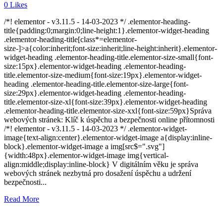
0
Likes
/*! elementor - v3.11.5 - 14-03-2023 */ .elementor-heading-
title{padding:0;margin:0;line-height:1}.elementor-widget-heading
.elementor-heading-title[class*=elementor-
size-]>a{color:inherit;font-size:inherit;line-height:inherit}.elementor-
widget-heading .elementor-heading-title.elementor-size-small{font-
size:15px}.elementor-widget-heading .elementor-heading-
title.elementor-size-medium{font-size:19px}.elementor-widget-
heading .elementor-heading-title.elementor-size-large{font-
size:29px}.elementor-widget-heading .elementor-heading-
title.elementor-size-xl{font-size:39px}.elementor-widget-heading
.elementor-heading-title.elementor-size-xxl{font-size:59px}Správa
webových stránek: Klíč k úspěchu a bezpečnosti online přítomnosti
/*! elementor - v3.11.5 - 14-03-2023 */ .elementor-widget-
image{text-align:center}.elementor-widget-image a{display:inline-
block}.elementor-widget-image a img[src$=".svg"]
{width:48px}.elementor-widget-image img{vertical-
align:middle;display:inline-block} V digitálním věku je správa
webových stránek nezbytná pro dosažení úspěchu a udržení
bezpečnosti...
Read More